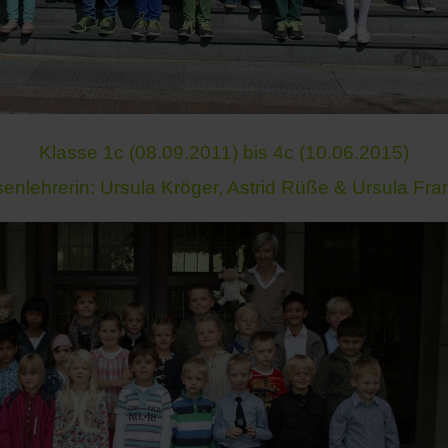
Klasse 1c (08.09.2011) bis 4c (10.06.2015)
senlehrerin: Ursula Kröger, Astrid Rüße & Ursula Fra