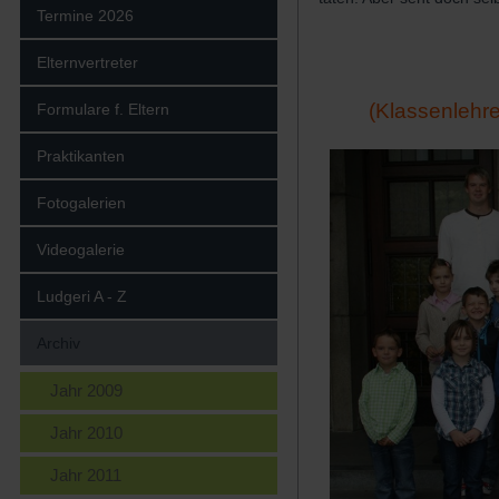
Termine 2026
Elternvertreter
(Klassenlehre
Formulare f. Eltern
Praktikanten
Fotogalerien
Videogalerie
Ludgeri A - Z
Archiv
Jahr 2009
Jahr 2010
Jahr 2011