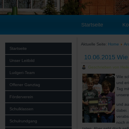
Startseite
Ko
Aktuelle Seite:
Home
Ar
Startseite
10.06.2015 Wie 
Unser Leitbild
Geschrieben von Hei
Ludgeri-Team
Wie sc
und er
Offener Ganztag
Tag mi
unsere
Förderverein
und au
Schulklassen
dabei.
verabs
Schulrundgang
noch m
taten. Aber seht doch selbs