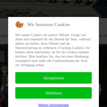
Wir benutzen Cookies
Klasse 1b (08.09.2011) bis 4b (10.06.2015)
Wir nutzen Cookies auf unserer Website. Einige von
nlehrerinnen: Maren Meyer, Kathrin Wick & Rabea 
ihnen sind essenziell für den Betrieb der Seite, während
andere uns helfen, diese Website und die
Nutzererfahrung zu verbessern (Tracking Cookies). Sie
können selbst entscheiden, ob Sie die Cookies zulassen
möchten. Bitte beachten Sie, dass bei einer Ablehnung
womöglich nicht mehr alle Funktionalitäten der Seite
zur Verfügung stehen.
Akzeptieren
Ablehnen
Weitere Informationen