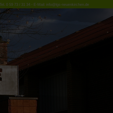
el. 0 59 73 / 31 34 - E-Mail: info@lgs-neuenkirchen.de