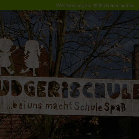
Westfalenring 25, 48485 Neuenkirchen - T