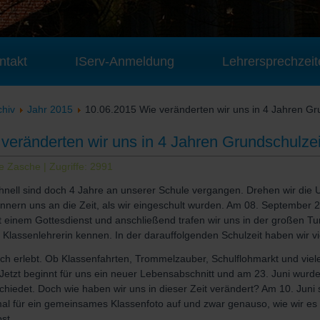
ntakt
IServ-Anmeldung
Lehrersprechzeit
chiv
Jahr 2015
10.06.2015 Wie veränderten wir uns in 4 Jahren Gr
veränderten wir uns in 4 Jahren Grundschulzei
ke Zasche
| Zugriffe: 2991
hnell sind doch 4 Jahre an unserer Schule vergangen. Drehen wir die 
innern uns an die Zeit, als wir eingeschult wurden. Am 08. September
t einem Gottesdienst und anschließend trafen wir uns in der großen Tur
 Klassenlehrerin kennen. In der darauffolgenden Schulzeit haben wir vi
ch erlebt. Ob Klassenfahrten, Trommelzauber, Schulflohmarkt und viel
 Jetzt beginnt für uns ein neuer Lebensabschnitt und am 23. Juni wurden
chiedet. Doch wie haben wir uns in dieser Zeit verändert? Am 10. Juni s
al für ein gemeinsames Klassenfoto auf und zwar genauso, wie wir es
t ...