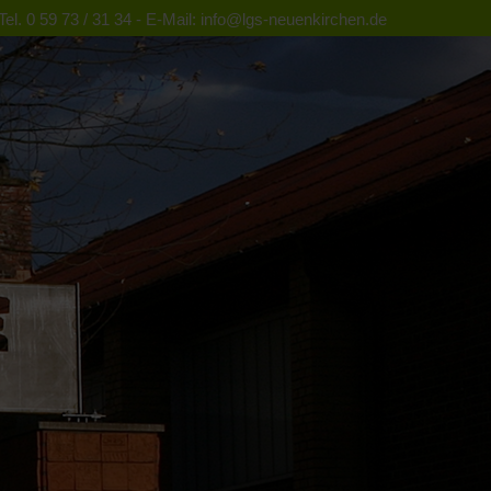
el. 0 59 73 / 31 34 - E-Mail: info@lgs-neuenkirchen.de