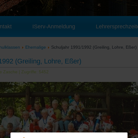
ntakt
IServ-Anmeldung
Lehrersprechzeit
hulklassen
Ehemalige
Schuljahr 1991/1992 (Greiling, Lohre, Eßer)
1992 (Greiling, Lohre, Eßer)
ke Zasche
| Zugriffe: 5452