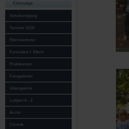
Ehemalige
Schulrundgang
Termine 2026
Elternvertreter
Formulare f. Eltern
Praktikanten
Fotogalerien
Videogalerie
Ludgeri A - Z
Archiv
Chronik