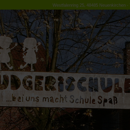
Westfalenring 25, 48485 Neuenkirchen - T