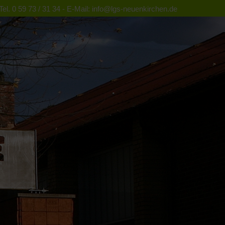
el. 0 59 73 / 31 34 - E-Mail: info@lgs-neuenkirchen.de