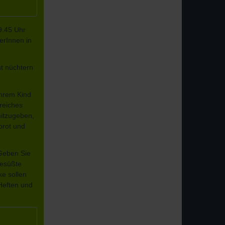
9.45 Uhr
erInnen in
ht nüchtern
 Ihrem Kind
reiches
itzugeben,
nbrot und
 Geben Sie
gesüßte
ke sollen
 Heften und
!