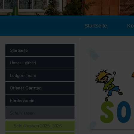
Startseite
Ko
Startseite
Unser Leitbild
Ludgeri-Team
Offener Ganztag
Förderverein
Schulklassen
Schulkassen 2025_2026