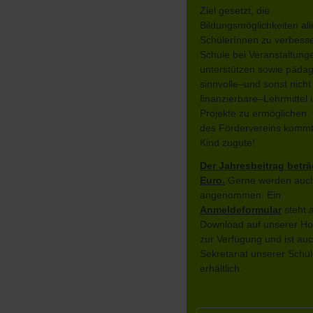
●
www.heide-hof.de
Ziel gesetzt, die
Unterstützung der
Stehen zusätzliche
Bildungsmöglichkeiten all
Kreispolizeibehörde u
Personalstunden zur
SchülerInnen zu verbess
einiger Eltern durchgef
Verfügung, können au
Schule bei Veranstaltung
Nach Abschluss der
zusätzliche Förderstun
unterstützen sowie päda
Radfahrausbildung zei
kleinen Gruppen einger
sinnvolle–und sonst nicht
Kinder in einer theoret
werden, die Lernprob
finanzierbare–Lehrmittel
und praktischen Prüfu
ausgleichen oder bes
Projekte zu ermöglichen. 
sie selbstständig das 
Neigungen und Begab
des Fördervereins komm
anwenden können.
stärken.
Kind zugute!
Gegen Ende des 4.
Sonderpädagogische
Der Jahresbeitrag beträ
Schuljahres findet zu
Unterstützung erhalten
Euro.
Gerne werden auc
Fahrradgeschicklichkei
aufgrund von Behinde
angenommen. Ein
auf unserem Schulhof s
oder erheblichen
Anmeldeformular
steht a
Einschränkungen. Die
Download auf unserer 
Ludgerischule ist zurze
zur Verfügung und ist au
Schule des Gemeinsa
Sekretariat unserer Schu
Lernens.
erhältlich.