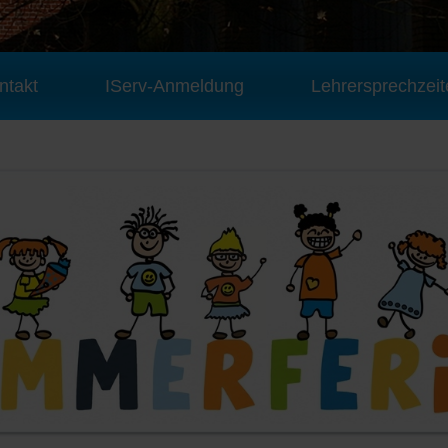
ntakt
IServ-Anmeldung
Lehrersprechzeit