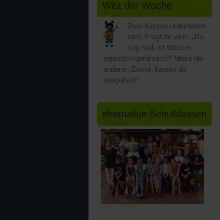
Witz der Woche
Zwei Kerzen unterhalten
sich. Fragt die eine: „Du,
sag mal, ist Wasser
eigentlich gefährlich?“ Meint die
andere: „Davon kannst du
ausgehen!“
ehemalige Schulklassen