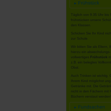
Frühstück
►
Täglich von 9.35 Uhr bis 
frühstücken unsere Schül
den Klassen.
Schicken Sie Ihr Kind nic
zur Schule.
Wir bitten Sie als Eltern,
hierzu ein abwechslungs-
vollwertiges
Frühstück
m
z.B. ein belegtes Vollkor
Obst.
Auch Trinken ist wichtig.
Ihrem Kind möglichst un
Getränke mit. Die Geträn
nicht in den Fächern mit
Büchern verstaut werden
Fundsachen
►