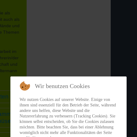
am
paket im
t.
arf sich
e als
t oder im
it auch als
asche
 Hände und
mer 3134
te Themen
arbeit im
ehrerin/der
chaft und
altermann
Wir benutzen Cookies
iten
Wir nutzen Cookies auf unserer Website. Einige von
ihnen sind essenziell für den Betrieb der Seite, während
andere uns helfen, diese Website und die
ramm
Nutzererfahrung zu verbessern (Tracking Cookies). Sie
müse
ßig über
können selbst entscheiden, ob Sie die Cookies zulassen
möchten. Bitte beachten Sie, dass bei einer Ablehnung
nd den
womöglich nicht mehr alle Funktionalitäten der Seite
indes