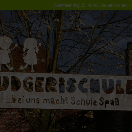
Westfalenring 25, 48485 Neuenkirchen - T