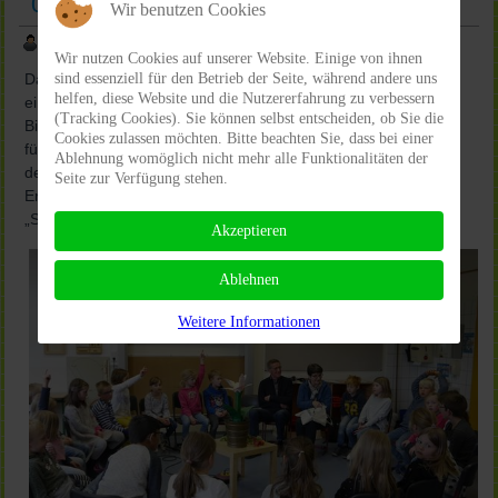
08.05.2019 Sumsel besucht den 1. JG
Wir benutzen Cookies
Geschrieben von Heike Zasche
| Zugriffe: 2678
Wir nutzen Cookies auf unserer Website. Einige von ihnen
sind essenziell für den Betrieb der Seite, während andere uns
Das Schulprojekt „Rettet die Bienen“ an unserer Schule hat
helfen, diese Website und die Nutzererfahrung zu verbessern
einen weiteren Baustein im Rahmen der NRW-
(Tracking Cookies). Sie können selbst entscheiden, ob Sie die
Bildungskampagne Schule der Zukunft – Bildung
Cookies zulassen möchten. Bitte beachten Sie, dass bei einer
fürNachhaltigkeit auf den Weg gebracht. In Kooperation mit
Ablehnung womöglich nicht mehr alle Funktionalitäten der
dem Naturschutzbund Deutschland [NABU] bekamen unsere
Seite zur Verfügung stehen.
Erstklässler Besuch von Christiane de Jong und deren Biene
„Sumsel“.
Akzeptieren
Ablehnen
Weitere Informationen