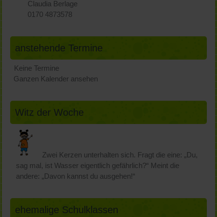
Claudia Berlage
0170 4873578
anstehende Termine
Keine Termine
Ganzen Kalender ansehen
Witz der Woche
Zwei Kerzen unterhalten sich. Fragt die eine: „Du,
sag mal, ist Wasser eigentlich gefährlich?“ Meint die
andere: „Davon kannst du ausgehen!“
ehemalige Schulklassen