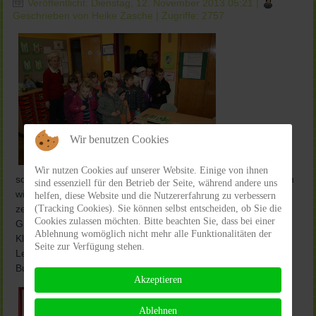
Veröffentlicht: Dienstag, 12. November 2013 05:21
|
Geschrieben von Heike Zasche
| Zugriffe: 2757
Wir benutzen Cookies
Es ist ja schon
Wir nutzen Cookies auf unserer Website. Einige von ihnen
soooo lange her, aber bei unserer Durchsicht der Fotos haben
sind essenziell für den Betrieb der Seite, während andere uns
wir noch ein paar Bilder gefunden, die wir natürlich unbedingt
helfen, diese Website und die Nutzererfahrung zu verbessern
(Tracking Cookies). Sie können selbst entscheiden, ob Sie die
zeigen möchten. Am 22. Mai besuchten uns die zukünftigen
Cookies zulassen möchten. Bitte beachten Sie, dass bei einer
Grundschulkinder. Ja, das seid ihr – die jetzigen ersten
Ablehnung womöglich nicht mehr alle Funktionalitäten der
Klassen. Aufgeteilt in drei Gruppen führten euch die
Seite zur Verfügung stehen.
Lehrerinnen Ursula Franzke, Ingrid Sandmann und Angelika
Bungert durch unsere Schule.
Akzeptieren
Ablehnen