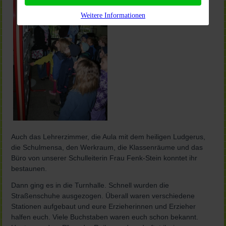
Weitere Informationen
Auch das Lehrerzimmer, die Aula mit dem heiligen Ludgerus,
die Schulmensa, den Werkraum, die Klassenräume und das
Büro von unserer Schulleiterin Frau Fenk-Stein konntet ihr
bestaunen.
Dann ging es in die Turnhalle. Schnell wurden die
Straßenschuhe ausgezogen. Überall waren verschiedene
Stationen aufgebaut und eure Erzieherinnen und Erzieher
halfen euch. Viele Buchstaben waren euch schon bekannt.