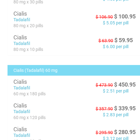
80 mg x 30 pills
Cialis
$
100.95
$
106.90
Tadalafil
$
5.05
per pill
80 mg x 20 pills
Cialis
$
59.95
$
63.90
Tadalafil
$
6.00
per pill
80 mg x 10 pills
Cialis (Tadalafil) 60 mg
Cialis
$
450.95
$
473.90
Tadalafil
$
2.51
per pill
60 mg x 180 pills
Cialis
$
339.95
$
357.90
Tadalafil
$
2.83
per pill
60 mg x 120 pills
Cialis
$
280.95
$
295.90
Tadalafil
$
3.12
per pill