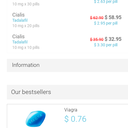
$
2.63
per pill
10 mg x 30 pills
Cialis
$
58.95
$
62.90
Tadalafil
$
2.95
per pill
10 mg x 20 pills
Cialis
$
32.95
$
35.90
Tadalafil
$
3.30
per pill
10 mg x 10 pills
Information
Our bestsellers
Viagra
$
0.76