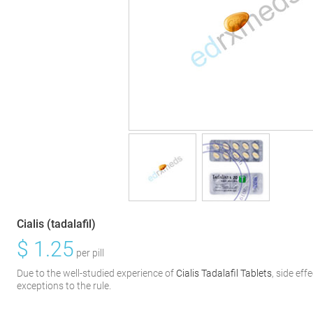
Cialis (tadalafil)
$
1.25
per pill
Due to the well-studied experience of
Cialis Tadalafil Tablets
, side eff
exceptions to the rule.