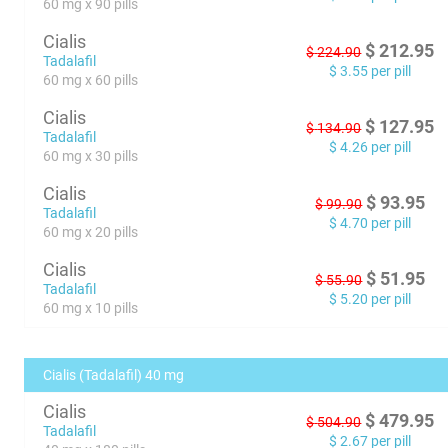
60 mg x 90 pills
Cialis
$
212.95
$
224.90
Tadalafil
$
3.55
per pill
60 mg x 60 pills
Cialis
$
127.95
$
134.90
Tadalafil
$
4.26
per pill
60 mg x 30 pills
Cialis
$
93.95
$
99.90
Tadalafil
$
4.70
per pill
60 mg x 20 pills
Cialis
$
51.95
$
55.90
Tadalafil
$
5.20
per pill
60 mg x 10 pills
Cialis (Tadalafil) 40 mg
Cialis
$
479.95
$
504.90
Tadalafil
$
2.67
per pill