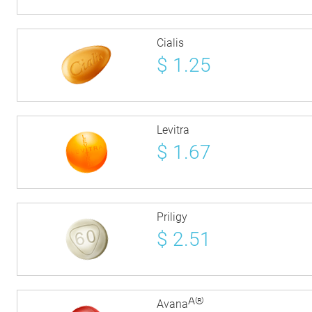
Cialis
$
1.25
Levitra
$
1.67
Priligy
$
2.51
Â®
Avana