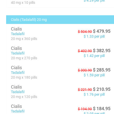
$
4.29
per pill
40 mg x 10 pills
Cialis (Tadalafil) 20 mg
Cialis
$
479.95
$
504.90
Tadalafil
$
1.33
per pill
20 mg x 360 pills
Cialis
$
382.95
$
402.90
Tadalafil
$
1.42
per pill
20 mg x 270 pills
Cialis
$
285.95
$
300.90
Tadalafil
$
1.59
per pill
20 mg x 180 pills
Cialis
$
210.95
$
221.90
Tadalafil
$
1.76
per pill
20 mg x 120 pills
Cialis
$
184.95
$
194.90
Tadalafil
$
2.05
per pill