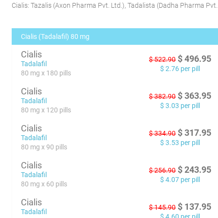
Cialis:
Tazalis
(
Axon Pharma Pvt. Ltd.
)
,
Tadalista
(
Dadha Pharma Pvt. 
Cialis (Tadalafil) 80 mg
Cialis
$
496.95
$
522.90
Tadalafil
$
2.76
per pill
80 mg x 180 pills
Cialis
$
363.95
$
382.90
Tadalafil
$
3.03
per pill
80 mg x 120 pills
Cialis
$
317.95
$
334.90
Tadalafil
$
3.53
per pill
80 mg x 90 pills
Cialis
$
243.95
$
256.90
Tadalafil
$
4.07
per pill
80 mg x 60 pills
Cialis
$
137.95
$
145.90
Tadalafil
$
4.60
per pill