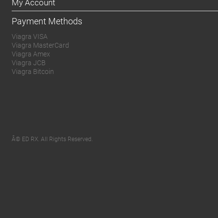
My Account
Payment Methods
Viagra VISA
Viagra MasterCard
Viagra Amex
Viagra JCB
Viagra Bitcoin
Â© ED RX. All Rights Reserved.