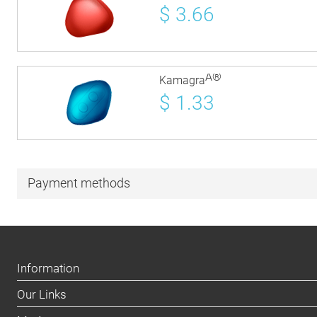
$
3.66
Â®
Kamagra
$
1.33
Payment methods
Information
Our Links