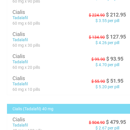
60 mg x 90 pills
Cialis
$
212.95
$
224.90
Tadalafil
$
3.55
per pill
60 mg x 60 pills
Cialis
$
127.95
$
134.90
Tadalafil
$
4.26
per pill
60 mg x 30 pills
Cialis
$
93.95
$
99.90
Tadalafil
$
4.70
per pill
60 mg x 20 pills
Cialis
$
51.95
$
55.90
Tadalafil
$
5.20
per pill
60 mg x 10 pills
Cialis (Tadalafil) 40 mg
Cialis
$
479.95
$
504.90
Tadalafil
$
2.67
per pill