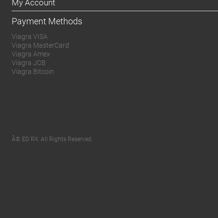
My Account
Payment Methods
Viagra VISA
Viagra MasterCard
Viagra Amex
Viagra JCB
Viagra Bitcoin
Â© ED RX. All Rights Reserved.