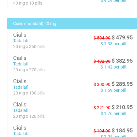
$
4.29
per pill
40 mg x 10 pills
Cialis (Tadalafil) 20 mg
Cialis
$
479.95
$
504.90
Tadalafil
$
1.33
per pill
20 mg x 360 pills
Cialis
$
382.95
$
402.90
Tadalafil
$
1.42
per pill
20 mg x 270 pills
Cialis
$
285.95
$
300.90
Tadalafil
$
1.59
per pill
20 mg x 180 pills
Cialis
$
210.95
$
221.90
Tadalafil
$
1.76
per pill
20 mg x 120 pills
Cialis
$
184.95
$
194.90
Tadalafil
$
2.05
per pill