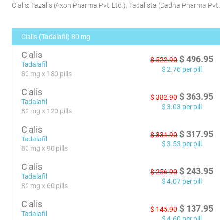
Cialis:
Tazalis
(
Axon Pharma Pvt. Ltd.
)
,
Tadalista
(
Dadha Pharma Pvt. 
Cialis (Tadalafil) 80 mg
Cialis
$
496.95
$
522.90
Tadalafil
$
2.76
per pill
80 mg x 180 pills
Cialis
$
363.95
$
382.90
Tadalafil
$
3.03
per pill
80 mg x 120 pills
Cialis
$
317.95
$
334.90
Tadalafil
$
3.53
per pill
80 mg x 90 pills
Cialis
$
243.95
$
256.90
Tadalafil
$
4.07
per pill
80 mg x 60 pills
Cialis
$
137.95
$
145.90
Tadalafil
$
4.60
per pill