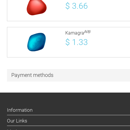
$
3.66
Â®
Kamagra
$
1.33
Payment methods
Information
Our Links