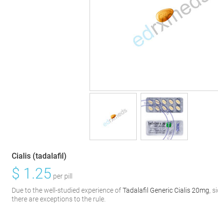
Cialis (tadalafil)
$
1.25
per pill
Due to the well-studied experience of
Tadalafil Generic Cialis 20mg
, s
there are exceptions to the rule.