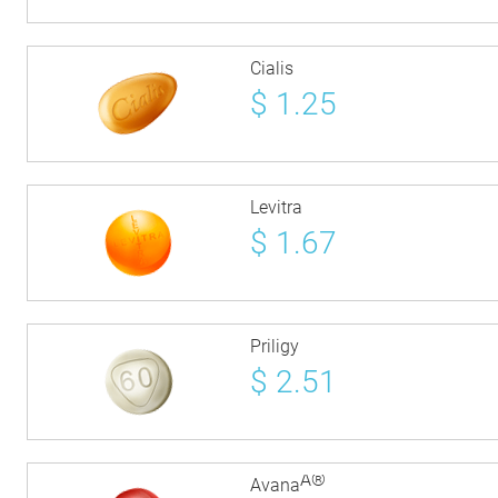
Cialis
$
1.25
Levitra
$
1.67
Priligy
$
2.51
Â®
Avana