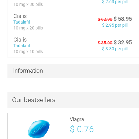
$
2.63
per pill
10 mg x 30 pills
Cialis
$
58.95
$
62.90
Tadalafil
$
2.95
per pill
10 mg x 20 pills
Cialis
$
32.95
$
35.90
Tadalafil
$
3.30
per pill
10 mg x 10 pills
Information
Our bestsellers
Viagra
$
0.76